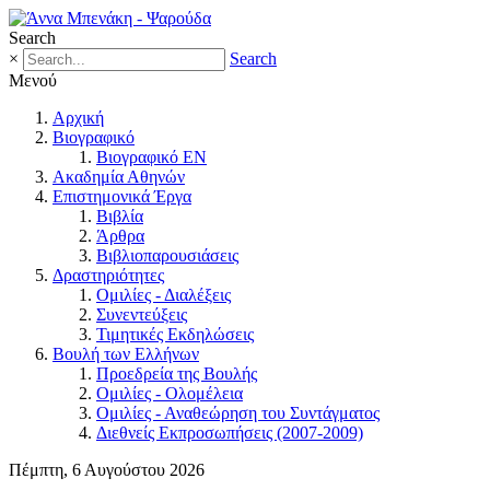
Search
×
Search
Μενού
Αρχική
Βιογραφικό
Βιογραφικό EN
Ακαδημία Αθηνών
Επιστημονικά Έργα
Βιβλία
Άρθρα
Βιβλιοπαρουσιάσεις
Δραστηριότητες
Ομιλίες - Διαλέξεις
Συνεντεύξεις
Τιμητικές Εκδηλώσεις
Βουλή των Ελλήνων
Προεδρεία της Βουλής
Ομιλίες - Ολομέλεια
Ομιλίες - Αναθεώρηση του Συντάγματος
Διεθνείς Εκπροσωπήσεις (2007-2009)
Πέμπτη, 6 Αυγούστου 2026