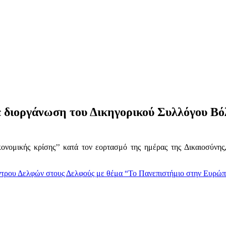
ε διοργάνωση του Δικηγορικού Συλλόγου Β
ονομικής κρίσης’’ κατά τον εορτασμό της ημέρας της Δικαιοσύνη
ντρου Δελφών στους Δελφούς με θέμα “Το Πανεπιστήμιο στην Ευρώπ