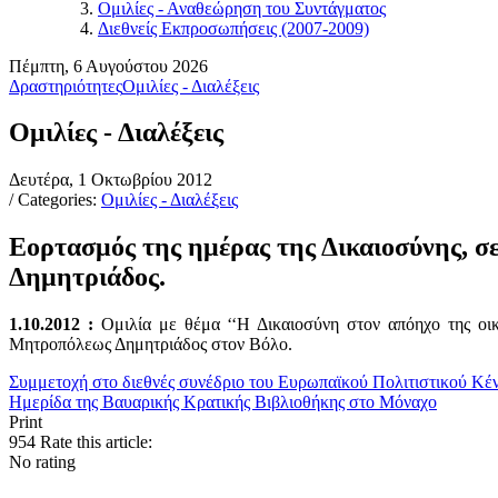
Ομιλίες - Αναθεώρηση του Συντάγματος
Διεθνείς Εκπροσωπήσεις (2007-2009)
Πέμπτη, 6 Αυγούστου 2026
Δραστηριότητες
Ομιλίες - Διαλέξεις
Ομιλίες - Διαλέξεις
Δευτέρα, 1 Οκτωβρίου 2012
/ Categories:
Ομιλίες - Διαλέξεις
Εορτασμός της ημέρας της Δικαιοσύνης, σ
Δημητριάδος.
1.10.2012 :
Ομιλία με θέμα ‘‘Η Δικαιοσύνη στον απόηχο της οικ
Μητροπόλεως Δημητριάδος στον Βόλο.
Συμμετοχή στο διεθνές συνέδριο του Ευρωπαϊκού Πολιτιστικού Κέ
Ημερίδα της Βαυαρικής Κρατικής Βιβλιοθήκης στο Μόναχο
Print
954
Rate this article:
No rating