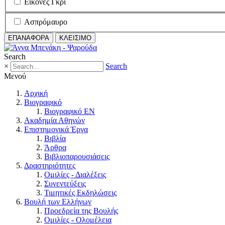
Εικόνες Γκρι
Ασπρόμαυρο
ΕΠΑΝΑΦΟΡΑ
ΚΛΕΙΣΙΜΟ
Search
×
Search
Μενού
Αρχική
Βιογραφικό
Βιογραφικό EN
Ακαδημία Αθηνών
Επιστημονικά Έργα
Βιβλία
Άρθρα
Βιβλιοπαρουσιάσεις
Δραστηριότητες
Ομιλίες - Διαλέξεις
Συνεντεύξεις
Τιμητικές Εκδηλώσεις
Βουλή των Ελλήνων
Προεδρεία της Βουλής
Ομιλίες - Ολομέλεια