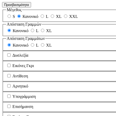
Προσβασιμότητα
Μέγεθος
S
Κανονικό
L
XL
XXL
Απόσταση Γραμμών
Κανονικό
L
XL
Απόσταση Γραμμάτων
Κανονικό
L
XL
Δυσλεξία
Εικόνες Γκρι
Αντίθεση
Αρνητικό
Υπογράμμιση
Επισήμανση