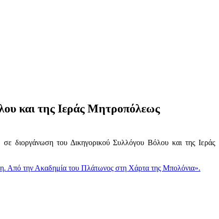
όλου και της Ιεράς Μητροπόλεως
ς, σε διοργάνωση του Δικηγορικού Συλλόγου Βόλου και της Ιεράς
η. Από την Ακαδημία του Πλάτωνος στη Χάρτα της Μπολόνια».